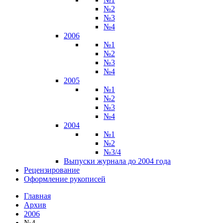
№2
№3
№4
2006
№1
№2
№3
№4
2005
№1
№2
№3
№4
2004
№1
№2
№3/4
Выпуски журнала до 2004 года
Рецензирование
Оформление рукописей
Главная
Архив
2006
№4