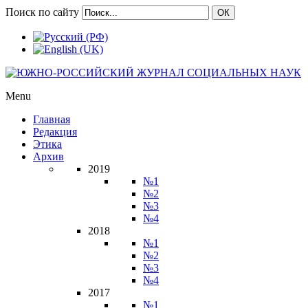
Поиск по сайту
ОК
Menu
Главная
Редакция
Этика
Архив
2019
№1
№2
№3
№4
2018
№1
№2
№3
№4
2017
№1