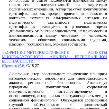
Аннотация:
В статье исследуются взаимосвязи между
политической идентификацией и характером
политических отношений. Автор трактует политическую
идентификацию как процесс ориентации личности в
контексте актуальных альтернативных взглядов на
политическую деятельность: политическая
идентификация реализуется в различных формах
динамических отношений зависимости, независимости и
взаимозависимости между человеком и человеком,
человеком и обществом, социальными группами,
классами, государствами, блоками государств.
ТЕОРЕТИКО-МЕТОДОЛОГИЧЕСКИЕ АСПЕКТЫ
МНОГОФАКТОРНОГО АНАЛИЗА РЕГИОНАЛЬНОЙ
БЕЗОПАСНОСТИ
Юрченко И.В.
С.18-27
Аннотация:
втор обосновывает применение принципа
методологического плюрализма для многофакторного
анализа региональной безопасности. Анализируя
парадигмы политической социологии
(натуралистическую, интерпретирующую и
оценивающую), автор призывает актуализировать методы
социальной феноменологии. Обсуждается соотношение
научной объективности и политической
целесообразности в исследовании конфликтов и