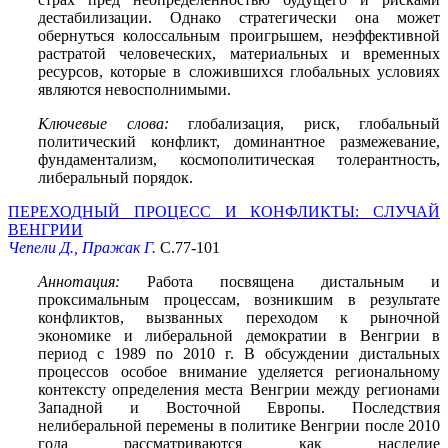
дестабилизации. Однако стратегически она может
обернуться колоссальным проигрышем, неэффективной
растратой человеческих, материальных и временных
ресурсов, которые в сложившихся глобальных условиях
являются невосполнимыми.
Ключевые слова:
глобализация, риск, глобальный
политический конфликт, доминантное размежевание,
фундаментализм, космополитическая толерантность,
либеральный порядок.
ПЕРЕХОДНЫЙ ПРОЦЕСС И КОНФЛИКТЫ: СЛУЧАЙ
ВЕНГРИИ
Чепели Д., Пражак Г.
С.77-101
Аннотация:
Работа посвящена дистальным и
проксимальным процессам, возникшим в результате
конфликтов, вызванных переходом к рыночной
экономике и либеральной демократии в Венгрии в
период с 1989 по 2010 г. В обсуждении дистальных
процессов особое внимание уделяется региональному
контексту определения места Венгрии между регионами
Западной и Восточной Европы. Последствия
нелиберальной перемены в политике Венгрии после 2010
года рассматриваются как наследие