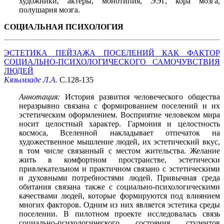
художники, актёры, монотипия, ЭЭГ, кора мозга,
полушария мозга.
СОЦИАЛЬНАЯ ПСИХОЛОГИЯ
ЭСТЕТИКА ПЕЙЗАЖА ПОСЕЛЕНИЙ КАК ФАКТОР
СОЦИАЛЬНО-ПСИХОЛОГИЧЕСКОГО САМОЧУВСТВИЯ
ЛЮДЕЙ
Кязымзаде Л.А.
С.128-135
Аннотация:
История развития человеческого общества
неразрывно связана с формированием поселений и их
эстетическим оформлением. Восприятие человеком мира
носит целостный характер. Гармония и целостность
космоса, Вселенной накладывает отпечаток на
художественное мышление людей, их эстетический вкус,
в том числе связанный с местом жительства. Желание
жить в комфортном пространстве, эстетически
привлекательном и практичном связано с эстетическими
и духовными потребностями людей. Привычная среда
обитания связана также с социально-психологическими
качествами людей, которые формируются под влиянием
многих факторов. Одним из них является эстетика среды
поселении. В пилотном проекте исследовалась связь
социально-психологического состояния студентов