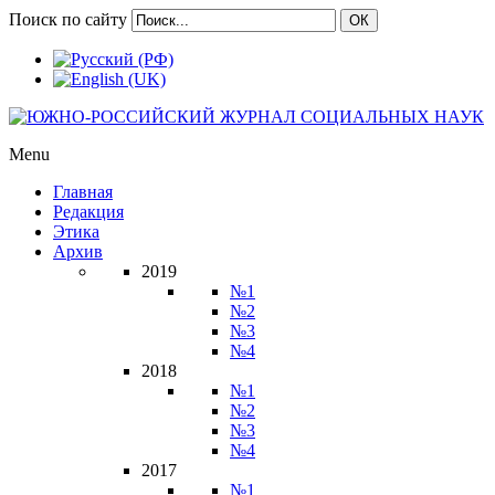
Поиск по сайту
ОК
Menu
Главная
Редакция
Этика
Архив
2019
№1
№2
№3
№4
2018
№1
№2
№3
№4
2017
№1