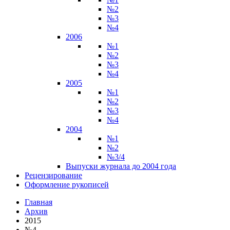
№2
№3
№4
2006
№1
№2
№3
№4
2005
№1
№2
№3
№4
2004
№1
№2
№3/4
Выпуски журнала до 2004 года
Рецензирование
Оформление рукописей
Главная
Архив
2015
№4