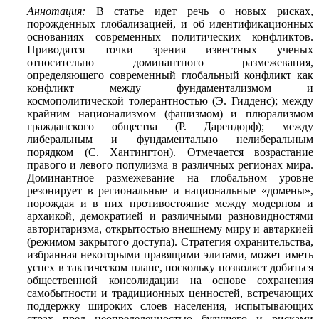
Аннотация:
В статье идет речь о новых рисках,
порожденных глобализацией, и об идентификационных
основаниях современных политических конфликтов.
Приводятся точки зрения известных ученых
относительно доминантного размежевания,
определяющего современный глобальный конфликт как
конфликт между фундаментализмом и
космополитической толерантностью (Э. Гидденс); между
крайним национализмом (фашизмом) и плюрализмом
гражданского общества (Р. Дарендорф); между
либеральным и фундаментально нелиберальным
порядком (С. Хантингтон). Отмечается возрастание
правого и левого популизма в различных регионах мира.
Доминантное размежевание на глобальном уровне
резонирует в региональные и национальные «домены»,
порождая и в них противостояние между модерном и
архаикой, демократией и различными разновидностями
авторитаризма, открытостью внешнему миру и автаркией
(режимом закрытого доступа). Стратегия охранительства,
избранная некоторыми правящими элитами, может иметь
успех в тактическом плане, поскольку позволяет добиться
общественной консолидации на основе сохранения
самобытности и традиционных ценностей, встречающих
поддержку широких слоев населения, испытывающих
страх пред неопределенностью будущего и рисками