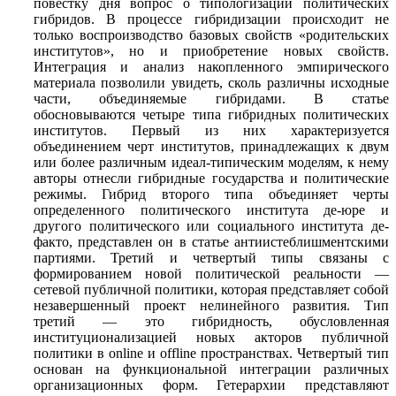
повестку дня вопрос о типологизации политических
гибридов. В процессе гибридизации происходит не
только воспроизводство базовых свойств «родительских
институтов», но и приобретение новых свойств.
Интеграция и анализ накопленного эмпирического
материала позволили увидеть, сколь различны исходные
части, объединяемые гибридами. В статье
обосновываются четыре типа гибридных политических
институтов. Первый из них характеризуется
объединением черт институтов, принадлежащих к двум
или более различным идеал-типическим моделям, к нему
авторы отнесли гибридные государства и политические
режимы. Гибрид второго типа объединяет черты
определенного политического института де-юре и
другого политического или социального института де-
факто, представлен он в статье антиистеблишментскими
партиями. Третий и четвертый типы связаны с
формированием новой политической реальности —
сетевой публичной политики, которая представляет собой
незавершенный проект нелинейного развития. Тип
третий — это гибридность, обусловленная
институционализацией новых акторов публичной
политики в online и offline пространствах. Четвертый тип
основан на функциональной интеграции различных
организационных форм. Гетерархии представляют