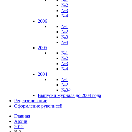
№2
№3
№4
2006
№1
№2
№3
№4
2005
№1
№2
№3
№4
2004
№1
№2
№3/4
Выпуски журнала до 2004 года
Рецензирование
Оформление рукописей
Главная
Архив
2012
№2