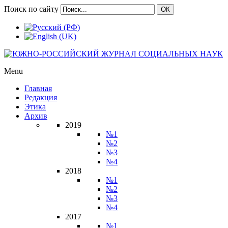
Поиск по сайту
ОК
Menu
Главная
Редакция
Этика
Архив
2019
№1
№2
№3
№4
2018
№1
№2
№3
№4
2017
№1