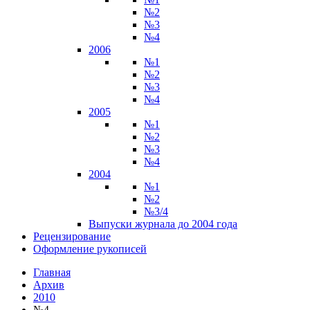
№2
№3
№4
2006
№1
№2
№3
№4
2005
№1
№2
№3
№4
2004
№1
№2
№3/4
Выпуски журнала до 2004 года
Рецензирование
Оформление рукописей
Главная
Архив
2010
№4