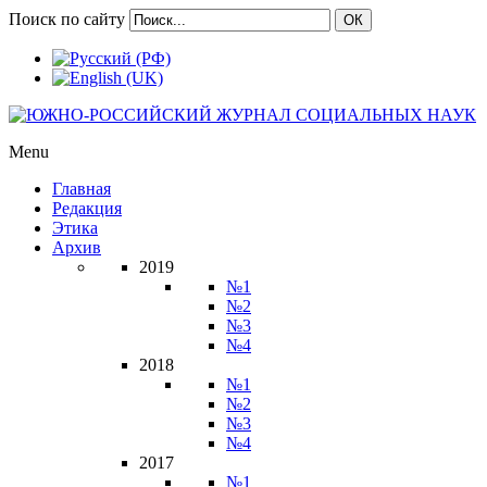
Поиск по сайту
ОК
Menu
Главная
Редакция
Этика
Архив
2019
№1
№2
№3
№4
2018
№1
№2
№3
№4
2017
№1