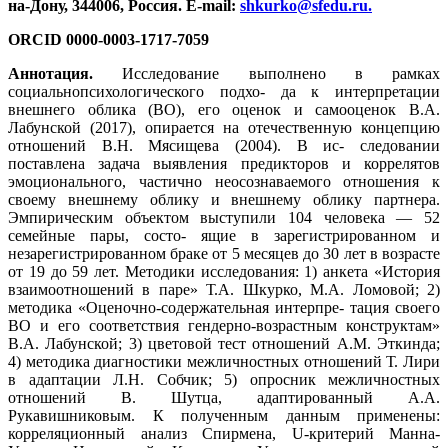
на-Дону, 344006, Россия. E-mail:
shkurko@sfedu.ru
.
ORCID 0000-0003-1717-7059
Аннотация.
Исследование выполнено в рамках
социальнопсихологического подхо- да к интерпретации
внешнего облика (ВО), его оценок и самооценок В.А.
Лабунской (2017), опирается на отечественную концепцию
отношений В.Н. Мясищева (2004). В ис- следовании
поставлена задача выявления предикторов и коррелятов
эмоционального, частично неосознаваемого отношения к
своему внешнему облику и внешнему облику партнера.
Эмпирическим объектом выступили 104 человека — 52
семейные пары, состо- ящие в зарегистрированном и
незарегистрированном браке от 5 месяцев до 30 лет в возрасте
от 19 до 59 лет. Методики исследования: 1) анкета «История
взаимоотношений в паре» Т.А. Шкурко, М.А. Ломовой; 2)
методика «Оценочно-содержательная интерпре- тация своего
ВО и его соответствия гендерно-возрастным конструктам»
В.А. Лабунской; 3) цветовой тест отношений А.М. Эткинда;
4) методика диагностики межличностных отношений Т. Лири
в адаптации Л.Н. Собчик; 5) опросник межличностных
отношений В. Шутца, адаптированный А.А.
Рукавишниковым. К полученным данным применены:
корреляционный анализ Спирмена, U‑критерий Манна-