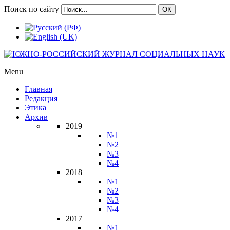
Поиск по сайту
ОК
Menu
Главная
Редакция
Этика
Архив
2019
№1
№2
№3
№4
2018
№1
№2
№3
№4
2017
№1