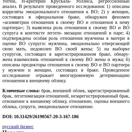
Уитни, H‑критерий Крускала- Уоллиса, регрессионный
анализ. В результате проведенного исследования: 1) описаны
корреляты эмоционального отношения к ВО; 2) у женщин,
состоящих в официальном браке, обнаружен феномен
«асимметрии отношения к своему ВО и отношения к нему
партнера»; 3) выявлена роль отношения к своему ВО и ВО
супруга в контексте легити- мизации отношений в паре; 4)
подтверждена особая роль отношения мужчины к матери в
оценке ВО супруги: мужчина, эмоционально отвергающий
свою мать, недоволен ВО своей жены; 5) на выборке
супругов, состоящих в зарегистрированном браке, обнару-
жена взаимосвязь отношений к своему ВО жены и мужа; 6)
описаны предикторы отношения к своему ВО и ВО партнера
у мужчин и женщин, состоящих в браке. Проведенное
исследование отражает многоуровневую детерминацию
отношения к внешнему облику.
Ключевые слова:
брак, внешний облик, зарегистрированный
брак, легитимизация отношений, незарегистрированный брак,
отношение к внешнему облику, отношение, оценка внешнего
облика, супруги, эмоциональное отношение.
DOI: 10.31429/26190567-20-3-167-186
русский бизнес