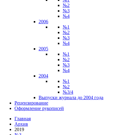
№2
№3
№4
2006
№1
№2
№3
№4
2005
№1
№2
№3
№4
2004
№1
№2
№3/4
Выпуски журнала до 2004 года
Рецензирование
Оформление рукописей
Главная
Архив
2019
№3