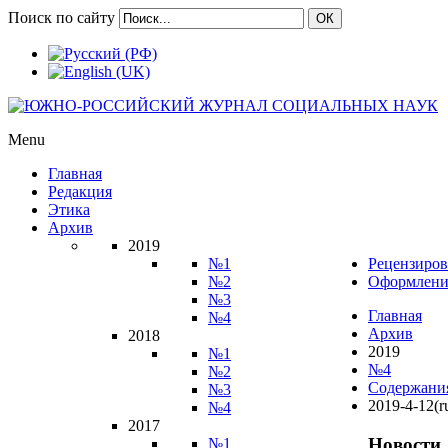
Поиск по сайту
ОК
Menu
Главная
Редакция
Этика
Архив
2019
№1
Рецензиров
№2
Оформлени
№3
Главная
№4
Архив
2018
2019
№1
№4
№2
Содержани
№3
2019-4-12(r
№4
2017
Новости
№1