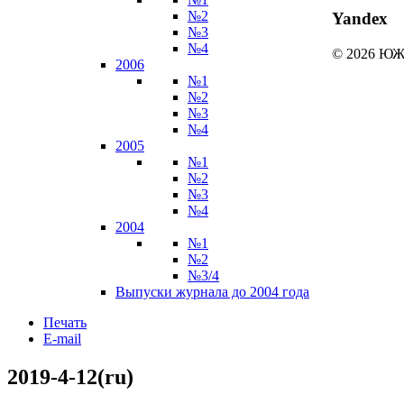
№2
Yandex
№3
№4
© 2026 
2006
№1
№2
№3
№4
2005
№1
№2
№3
№4
2004
№1
№2
№3/4
Выпуски журнала до 2004 года
Печать
E-mail
2019-4-12(ru)