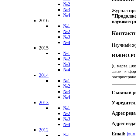
№2
№3
Журнал
пр
№4
"Продолже
2016
наукометр
№1
№2
Контакт
№3
№4
Научный ж
2015
№1
ЮЖНО-Р
№2
№3
(
С марта 199
№4
связи, инфо
2014
распростране
№1
№2
№3
Главный р
№4
2013
Учредитель
№1
Адрес реда
№2
№3
Адрес изда
№4
2012
Email:
jour
№1