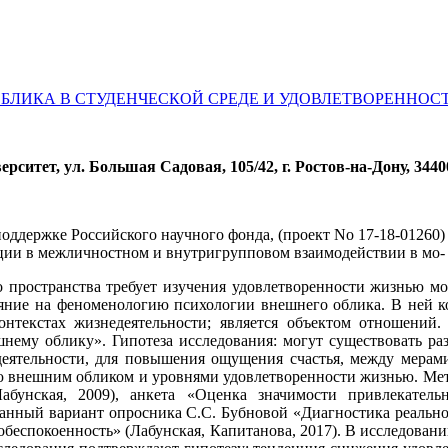
БЛИКА В СТУДЕНЧЕСКОЙ СРЕДЕ И УДОВЛЕТВОРЕННОС
итет, ул. Большая Садовая, 105/42, г. Ростов-на-Дону, 34400
оддержке Российского научного фонда, (проект No 17-18-01260
ации в межличностном и внутригрупповом взаимодействии в мо- 
о пространства требует изучения удовлетворенности жизнью м
ияние на феноменологию психологии внешнего облика. В ней ко
нтекстах жизнедеятельности; является объектом отношений.
нему облику». Гипотеза исследования: могут существовать р
деятельности, для повышения ощущения счастья, между мерами
ю внешним обликом и уровнями удовлетворенности жизнью. Мет
абунская, 2009), анкета «Оценка значимости привлекател
анный вариант опросника С.С. Бубновой «Диагностика реальнои
беспокоенность» (Лабунская, Капитанова, 2017). В исследовани