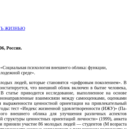
ТЬ ЖИЗНЬЮ
6, Россия.
) «Социальная психология внешнего облика: функции,
лодежной среде».
олодых людей, которые становятся «цифровым поколением». В
нстатируется, что внешний облик включен в бытие человека,
 В статье приводится исследование, выполненное на основе
азнонаправленные взаимосвязи между самооценками, оценками
 выраженности ценностной ориентации на привлекательный
оды: тест «Индекс жизненной удовлетворенности (ИЖУ)» (Па-
ьного внешнего облика для улучшения различных аспектов
̆ структуры ценностных ориентаций личности» (1999), анкета
и приняли участие 86 молодых людей — студентов (М возраста