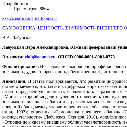
Подробности
Просмотров: 8864
как создать сайт на Joomla 3
САМООЦЕНКА, ЦЕННОСТЬ, ЗНАЧИМОСТЬ ВНЕШНЕГО О
В.А. Лабунская
Лабунская Вера Александровна, Южный федеральный универс
Эл. почта:
vlab@aaanet.ru
.
ORCID 0000-0001-8901-8773
Финансирование:
Исследование выполнено при финансовой п
значимость, удовлетворен- ность, обеспокоенность, интерпрет
Аннотация.
В статье подчеркивается, что развитие цифровог
статье отмечается, что бытие в цифровом мире оказывает вл
имеет определенную ценность и значимость в различных ко
«Многофакторной модели изучения отношения к своему внеш
значимости внешнего облика для различных аспектов жизне
внешний облик, между удовлетворенностью, обеспокоенность
нина, 1993); опросник «Самооценка внешнего облика» (Л
жизнедеятельности» (Лабунская, Сериков, 2018), модифициров
«Отношение к своему внешнему облику: удовлетворенность и о