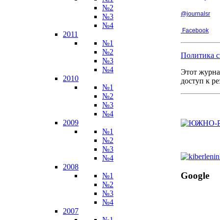
№2
@journalsr
№3
№4
Facebook
2011
№1
№2
Политика с
№3
№4
Этот журна
2010
доступ к р
№1
№2
№3
№4
2009
№1
№2
№3
№4
2008
Google
№1
№2
№3
№4
2007
№1