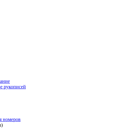
ание
е рукописей
я номеров
u)