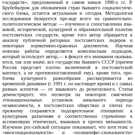
государств», предложенный в самом начале 1990-х гг. Р.
Брубейкером для обозначения стран бывшего социалистиче-
ского блока, остается актуальным и сегодня. Методология
исследования базируется пре-жде всего на сравнительно-
политологическом методе — изучении и сопоставлении язы-
ковой, исторической, культурной и образовательной политик
постсоветских государств, кроме того автор обращается к
анализу публичной риторики постсоветских лидеров и
некоторых нормативно-правовых документов. Научная
новизна работы определяется комплексным подходом,
который использует автор,— в фокусе его внимания оказыва-
ются, так или иначе, все государства бывшего СССР (причем
Россия предстает плотно включенной в постсоветский
контекст, а не противопоставленной ему), кроме того, про-
блема культурного разнообразия рассматривается во
временной динамике (с 1991 г. по настоящее время) и с самых
разных аспектов — от языкового до религиозного. Статья
демонстрирует, что несмотря на некоторое смягчение
этнонациональных установок начального периода
независимости, в постсоветских обществах и элитах по-
прежнему сохраняется подозрительное отношение к
культурным различиям и соответственно стремление к
ассимиляции этнических, языковых и прочих меньшинств.
Изучение рос-сийской ситуации показывает, что хотя тезис о
«многонациональности» и «поликонфес-сиональности»