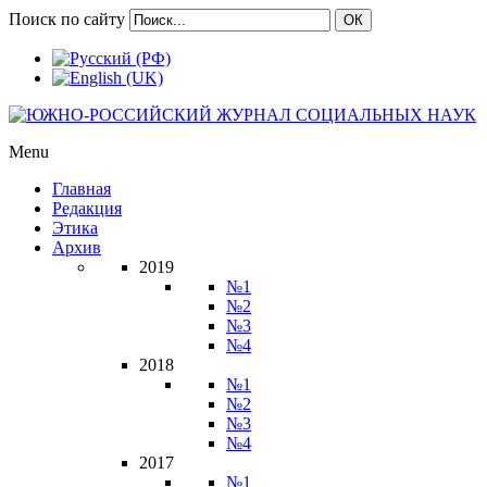
Поиск по сайту
ОК
Menu
Главная
Редакция
Этика
Архив
2019
№1
№2
№3
№4
2018
№1
№2
№3
№4
2017
№1