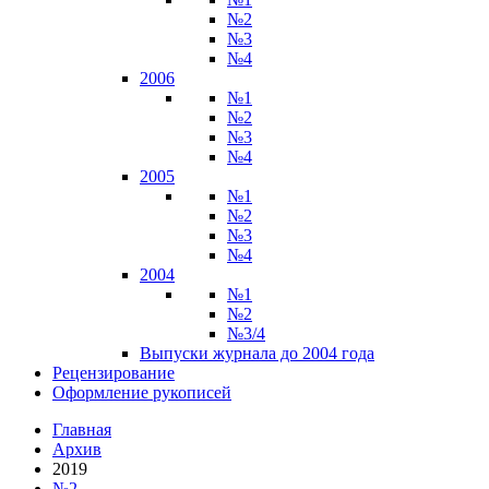
№2
№3
№4
2006
№1
№2
№3
№4
2005
№1
№2
№3
№4
2004
№1
№2
№3/4
Выпуски журнала до 2004 года
Рецензирование
Оформление рукописей
Главная
Архив
2019
№2