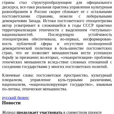
страны стал структурообразующим для официального
дискурса, все-таки реальная практика управления культурным
разнообразием в России скорее сближает ее с остальными
постсоветскими странами, нежели с либеральными
демократиями Запада. Истоки постсоветского этноцентризма
автор усматривает в сложившейся в годы СССР практике
территориализации этничности с выделением «титульных»
национальностей. Последующую устойчивость
этноцентризма обеспечивала, во-первых, несформирован-
ность публичной сферы и отсутствие полноценной
демократической политики в боль-шинстве постсоветских
стран, что не позволяет меньшинствам вести успешную
борьбу за признание; во-вторых, «секьюритизация» проблемы
этнических меньшинств вслед-ствие сложных отношений с
соседними государствами у многих постсоветских политий.
Ключевые слова: постсоветское пространство, культурный
плюрализм, управление куль-турными различиями,
национализм, «национализирующее государство», языковая
по-литика, этнические меньшинства.
русский бизнес
Новости
Журнал
продолжает участвовать
в совместном проекте