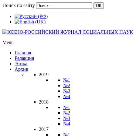
Поиск по сайту
ОК
Menu
Главная
Редакция
Этика
Архив
2019
№1
№2
№3
№4
2018
№1
№2
№3
№4
2017
№1