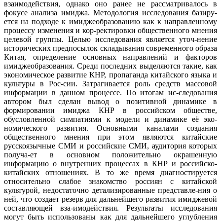
взаимодействия, однако оно ранее не рассматривалось в
фокусе анализа имиджа. Методология исследования базиру-
ется на подходе к имиджеобразованию как к направленному
процессу изменения и кор-ректировки общественного мнения
целевой группы. Целью исследования является уточ-нение
исторических предпосылок складывания современного образа
Китая, определение основных направлений и факторов
имиджеобразования. Среди последних выделяются такие, как
экономическое развитие КНР, пропаганда китайского языка и
культуры в Рос-сии. Затрагивается роль средств массовой
информации в данном процессе. По итогам ис-следования
автором был сделан вывод о позитивной динамике в
формировании имиджа КНР в российском обществе,
обусловленной симпатиями к модели и динамике её эко-
номического развития. Основными каналами создания
общественного мнения при этом являются китайские
русскоязычные СМИ и российские СМИ, аудитория которых
получа-ет в основном положительно окрашенную
информацию о внутренних процессах в КНР и российско-
китайских отношениях. В то же время диагностируется
относительно слабое знакомство россиян с китайской
культурой, недостаточно детализированные представле-ния о
ней, что создает резерв для дальнейшего развития имиджевой
составляющей вза-имодействия. Результаты исследования
могут быть использованы как для дальнейшего углубления