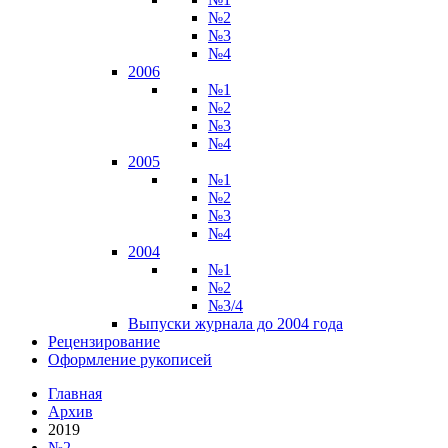
№2
№3
№4
2006
№1
№2
№3
№4
2005
№1
№2
№3
№4
2004
№1
№2
№3/4
Выпуски журнала до 2004 года
Рецензирование
Оформление рукописей
Главная
Архив
2019
№2