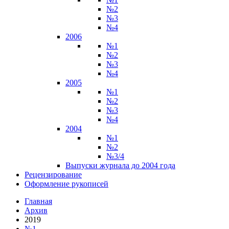
№2
№3
№4
2006
№1
№2
№3
№4
2005
№1
№2
№3
№4
2004
№1
№2
№3/4
Выпуски журнала до 2004 года
Рецензирование
Оформление рукописей
Главная
Архив
2019
№1