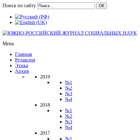
Поиск по сайту
ОК
Menu
Главная
Редакция
Этика
Архив
2019
№1
№2
№3
№4
2018
№1
№2
№3
№4
2017
№1