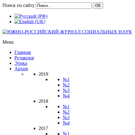
Поиск по сайту
ОК
Menu
Главная
Редакция
Этика
Архив
2019
№1
№2
№3
№4
2018
№1
№2
№3
№4
2017
№1