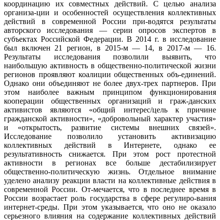
координацию их совместных действий. С целью анализа
организа-ции и особенностей осуществления коллективных
действий в современной России при-водятся результаты
авторского исследования — серии опросов экспертов в
субъектах Российской Федерации. В 2014 г. в исследование
был включен 21 регион, в 2015-м — 14, в 2017-м — 16.
Результаты исследования позволили выявить, что
наибольшую активность в общественно-политической жизни
регионов проявляют коалиции общественных объ-единений.
Однако они объединяют не более двух-трех партнеров. При
этом наиболее важным принципом функционирования
кооперации общественных организаций и граж-данских
активистов являются «общий интерес/цель к причине
гражданской активности», «добровольный характер участия»
и «открытость, развитие системы внешних связей».
Исследование позволило установить активизацию
коллективных действий в Интернете, однако ее
результативность снижается. При этом рост протестной
активности в регионах все больше дестабилизирует
общественно-политическую жизнь. Отдельное внимание
уделено анализу реакции власти на коллективные действия в
современной России. От-мечается, что в последнее время в
России возрастает роль государства в сфере регулиро-вания
интернет-среды. При этом указывается, что оно не оказало
серьезного влияния на содержание коллективных действий