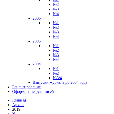
№2
№3
№4
2006
№1
№2
№3
№4
2005
№1
№2
№3
№4
2004
№1
№2
№3/4
Выпуски журнала до 2004 года
Рецензирование
Оформление рукописей
Главная
Архив
2019
№1