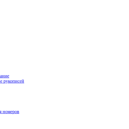
ание
е рукописей
я номеров