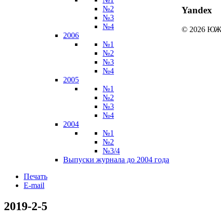
№2
Yandex
№3
№4
© 2026 
2006
№1
№2
№3
№4
2005
№1
№2
№3
№4
2004
№1
№2
№3/4
Выпуски журнала до 2004 года
Печать
E-mail
2019-2-5