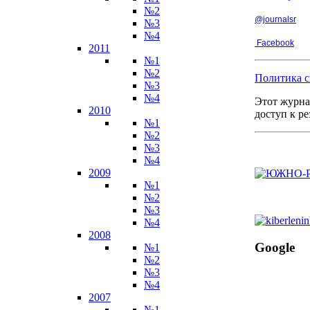
№2
@journalsr
№3
№4
Facebook
2011
№1
№2
Политика с
№3
№4
Этот журна
2010
доступ к р
№1
№2
№3
№4
2009
№1
№2
№3
№4
2008
Google
№1
№2
№3
№4
2007
№1