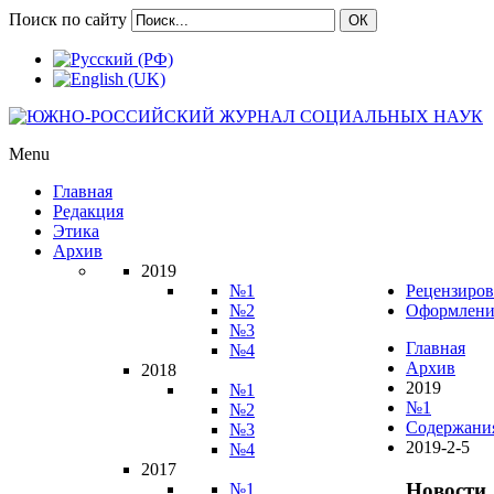
Поиск по сайту
ОК
Menu
Главная
Редакция
Этика
Архив
2019
№1
Рецензиров
№2
Оформлени
№3
Главная
№4
Архив
2018
2019
№1
№1
№2
Содержани
№3
2019-2-5
№4
2017
Новости
№1