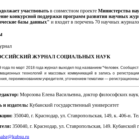
одолжает участвовать
в совместном проекте
Министерства на
ние конкурсной поддержки программ развития научных журн
ические базы данных"
и входит в перечень 70 научных журнал
ы
урнал
ОССИЙСКИЙ ЖУРНАЛ
СОЦИАЛЬНЫХ НАУК
9 года по март 2018 года журнал выходил под названием "Человек. Сообщест
рмационных технологий и массовых коммуникаций в запись о регистраци
ния, переименованием учредителя, уточнением тематики — регистрационный
едактор:
Морозова Елена Васильевна, доктор философских наук
 и издатель:
Кубанский государственный университет
кции:
350040, г. Краснодар, ул. Ставропольская, 149, к. 406-н. Тел
теля:
350040, г. Краснодар, ул. Ставропольская, 149. Кубанский
nalsr@kubsu.ru