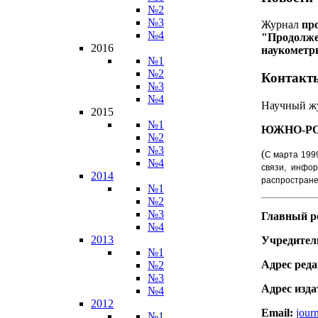
№2
№3
Журнал
пр
№4
"Продолже
2016
наукометр
№1
№2
Контакт
№3
№4
Научный ж
2015
№1
ЮЖНО-Р
№2
№3
(
С марта 199
№4
связи, инфо
2014
распростране
№1
№2
№3
Главный р
№4
2013
Учредитель
№1
Адрес реда
№2
№3
Адрес изда
№4
2012
Email:
jour
№1