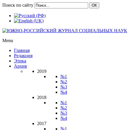
Поиск по сайту
ОК
Menu
Главная
Редакция
Этика
Архив
2019
№1
№2
№3
№4
2018
№1
№2
№3
№4
2017
№1