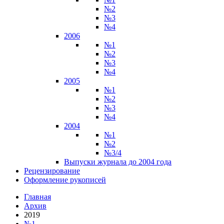
№2
№3
№4
2006
№1
№2
№3
№4
2005
№1
№2
№3
№4
2004
№1
№2
№3/4
Выпуски журнала до 2004 года
Рецензирование
Оформление рукописей
Главная
Архив
2019
№1