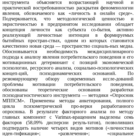
инструмента объясняется возрастающей научной и
практической востребованностью раскрытия феноменологии
явления, обозначаемого как «личность в онлайн среде».
Подчеркивается, что методологической ценностью и
эвристичностью в предпринятом исследовании обладает
концепция личности как субъекта со-бытия, активно
реализующей личностные интенции в формируемых
бытийных простран-ствах, одним из которых становится
качественно новая среда — пространство социаль-ных медиа.
Обосновывается необходимость междисциплинарного
подхода к анализу явления потребительского поведения и его
мотивационных детерминант с позиций экономической
психологии, ресурсного анализа, социально-психологических
концеп-ций, психодинамических оснований. По
резюмирующему обзору современных иссле-дований
проблемы мотивации потребительского поведения,
обоснованы теоретические основания разработки
психодиагностического инструмента — методики «Опросник
МППСМ». Применены методы анкетирования, полного
цикла психометрической про-верки разработанного
опросника. В результате факторного анализа по методу
главных компонент с Varimax-вращением выделены семь
факторов (58,09% дисперсии резуль-татов), позволивших
подтвердить наличие четырех видов мотивов («личностная
иден-тификация»; «развлечения»; «социальное