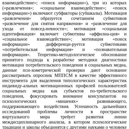
взаимодействие»; «поиск информации»), три из которых
(«развлечения»; «социальное взаимодействие»; «поиск
информации») включают субфакторы (субшкалы). Мотивация
«развлечения» образуется сочетанием субмотивов
«развлечение для снятия напряжения» и «развлечение для
ухода от повсед-невности»; мотивация «социальная
идентификация» включает субмотивы «аффилиа-ция» и
«социальное взаимодействие»; мотивация «поиск
информации» дифференци-руется субмотивами
«потребительская информация» и «познавательная
информация». Теоретико-методологическое обоснование
принятого подхода к разработке методики диагностики
мотивации потребительского поведения в социальных медиа,
данные пси-хометрической проверки дают основание
рассматривать опросник МППСМ в качестве эффективного
инструмента для выделения типологических характеристик
индивиду-альных мотивационных профилей пользователей
социальных медиа как субъектов по-требительского
поведения, фокусировать внимание консультантов на
психологических «мишенях» развивающего,
поддерживающего воздействия. Успешность дальнейших
исследований проблемы личности в пространстве
виртуального мира требует развития линии
междисциплинарного анализа, в котором психологические
традиции и школы объединятся с другими науками о человеке