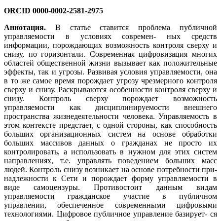
ORCID 0000-0002-2581-2975
Аннотация.
В статье ставится проблема публичной
управляемости в условиях современ- ных средств
информации, порождающих возможность контроля сверху и
снизу, по горизонтали. Современная цифровизация многих
областей общественной жизни вызывает как положительные
эффекты, так и угрозы. Развивая условия управляемости, она
в то же самое время порождает угрозу чрезмерного контроля
сверху и снизу. Раскрываются особенности контроля сверху и
снизу. Контроль сверху порождает возможность
управляемости как дисциплинируемости внешнего
пространства жизнедеятельности человека. Управляемость в
этом контексте предстает, с одной стороны, как способность
больших организационных систем на основе обработки
больших массивов данных о гражданах не просто их
контролировать, а использовать в нужном для этих систем
направлениях, т.е. управлять поведением больших масс
людей. Контроль снизу возникает на основе потребности при-
надлежности к Сети и порождает форму управляемости в
виде самоцензуры. Противостоит данным видам
управляемости гражданское участие в публичном
управлении, обеспеченное современными цифровыми
технологиями. Цифровое публичное управление базирует- ся