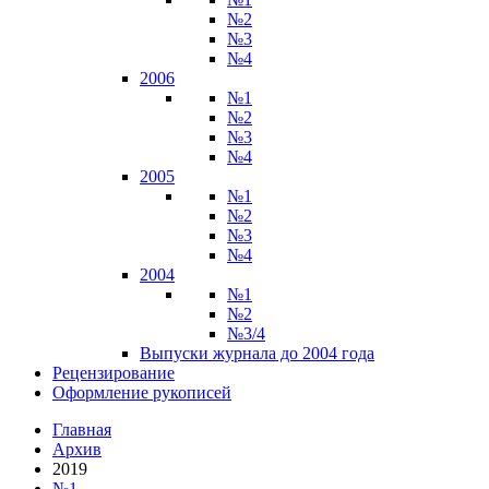
№2
№3
№4
2006
№1
№2
№3
№4
2005
№1
№2
№3
№4
2004
№1
№2
№3/4
Выпуски журнала до 2004 года
Рецензирование
Оформление рукописей
Главная
Архив
2019
№1