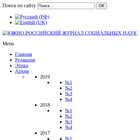
Поиск по сайту
ОК
Menu
Главная
Редакция
Этика
Архив
2019
№1
№2
№3
№4
2018
№1
№2
№3
№4
2017
№1