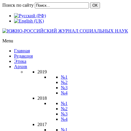
Поиск по сайту
ОК
Menu
Главная
Редакция
Этика
Архив
2019
№1
№2
№3
№4
2018
№1
№2
№3
№4
2017
№1