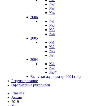
№2
№3
№4
2006
№1
№2
№3
№4
2005
№1
№2
№3
№4
2004
№1
№2
№3/4
Выпуски журнала до 2004 года
Рецензирование
Оформление рукописей
Главная
Архив
2019
№1