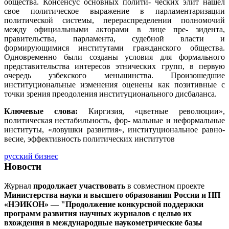
общества. Консенсус основных полити- ческих элит нашел
свое политическое выражение в парламентаризации
политической системы, перераспределении полномочий
между официальными акторами в лице пре- зидента,
правительства, парламента, судебной власти и
формирующимися институтами гражданского общества.
Одновременно были созданы условия для формального
представительства интересов этнических групп, в первую
очередь узбекского меньшинства. Произошедшие
институциональные изменения оценены как позитивные с
точки зрения преодоления институционального дисбаланса.
Ключевые слова:
Киргизия, «цветные революции»,
политическая нестабильность, фор- мальные и неформальные
институты, «ловушки развития», институциональное равно-
весие, эффективность политических институтов
русский бизнес
Новости
Журнал
продолжает участвовать
в совместном проекте
Министерства науки и высшего образования России и НП
«НЭИКОН» — "Продолжение конкурсной поддержки
программ развития научных журналов с целью их
вхождения в международные наукометрические базы