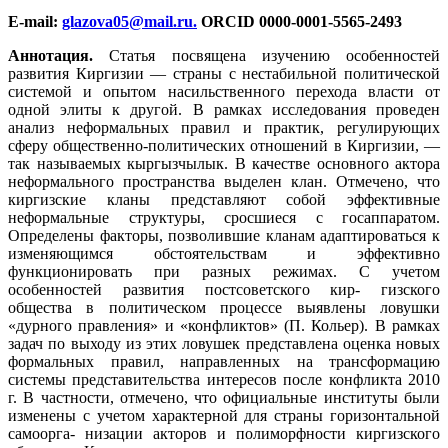
E-mail:
glazova05@mail.ru
.
ORCID 0000-0001-5565-2493
Аннотация.
Статья посвящена изучению особенностей
развития Киргизии — страны с нестабильной политической
системой и опытом насильственного перехода власти от
одной элиты к другой. В рамках исследования проведен
анализ неформальных правил и практик, регулирующих
сферу общественно-политических отношений в Киргизии, —
так называемых кыргызчылык. В качестве основного актора
неформального пространства выделен клан. Отмечено, что
киргизские кланы представляют собой эффективные
неформальные структуры, сросшиеся с госаппаратом.
Определены факторы, позволившие кланам адаптироваться к
изменяющимся обстоятельствам и эффективно
функционировать при разных режимах. С учетом
особенностей развития постсоветского кир- гизского
общества в политическом процессе выявлены ловушки
«дурного правления» и «конфликтов» (П. Кольер). В рамках
задач по выходу из этих ловушек представлена оценка новых
формальных правил, направленных на трансформацию
системы представительства интересов после конфликта 2010
г. В частности, отмечено, что официальные институты были
изменены с учетом характерной для страны горизонтальной
самоорга- низации акторов и полиморфности киргизского