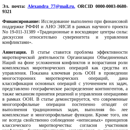
Эл. почта:
Alexandra_77@mail.ru
.
ORCID 0000-0003-0680-
9321
Финансирование:
Исследование выполнено при финансовой
поддержке РФФИ и АНО ЭИСИ в рамках научного проекта
No 19-011-31389 «Традиционные и восходящие центры силы:
дискуссии относительно суверенитета и управления
конфликтами».
Аннотация.
В статье ставится проблема эффективности
миротворческой деятельности Организации Объединенных
Наций на фоне усложнения конфликтов и возрастания роли
комплексных миротворческих операций как средства их
управления. Показана ключевая роль ООН в проведении
многосторонних миротворческих операций, дана
классификация основных операций с уточнением их задач,
представлено географическое распределение контингентов, а
также механизм принятия решений и управления операциями
в рамках ООН. В статье демонстрируется, что современные
многопрофильные операции постепенно отходят от
выполнения традиционных задач, выполняя бо- лее
комплексные и многопрофильные функции. Кроме того, им
не всегда свойственно соблюдение «неписаных» принципов
классического миротворчества: согласия участников