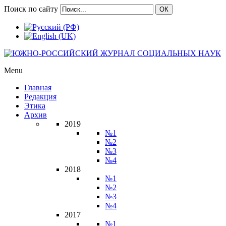
Поиск по сайту
ОК
Menu
Главная
Редакция
Этика
Архив
2019
№1
№2
№3
№4
2018
№1
№2
№3
№4
2017
№1