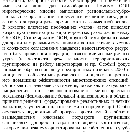
конфликта, беспристрастности миротворцев и применения
ими силы лишь для самообороны. Помимо ООН
миротворческие миссии выполняют региональные/субре-
гиональные организации и временные коалиции государств.
Зачастую операции раз- ворачиваются на совместной основе.
В качестве ключевых проблемных «узлов» автор выделяет
возросшую политизацию миротворчества, разногласия между
СБ ООН, Секретариатом ООН, крупнейшими финансовыми
донорами и странами-поставщиками контингентов; качество
и сложности согласования мандатов; недостаточную ресурс-
ную базу проведения операций; воздействие ассиметричных
угроз (в частности дея- тельности террористических
группировок) на работу миротворцев и пр. Особый фокус
внимания обращен анализу предпринятых начиная с 2000 г.
инициатив в области ми- ротворчества и оценке конкретных
мер повышения эффективности миротворческих операций.
Описываются реальные достижения, также как и актуальные
направления по совершенствованию миротворческого
механизма (формирование большей инклюзивности в области
принятия решений, формулирование реалистичных и четких
мандатов, улучшение подготовки миротворцев и пр.). Особо
отмечается недостаточный прогресс, достигнутый в области
взаимодействия ключевых государств, крупнейших
финансовых доноров и стран-поставщиков контингентов,
которые по-прежнему ориентированы на собственные, сугубо