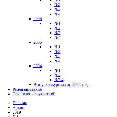
№2
№3
№4
2006
№1
№2
№3
№4
2005
№1
№2
№3
№4
2004
№1
№2
№3/4
Выпуски журнала до 2004 года
Рецензирование
Оформление рукописей
Главная
Архив
2019
№1