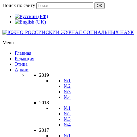
Поиск по сайту
ОК
Menu
Главная
Редакция
Этика
Архив
2019
№1
№2
№3
№4
2018
№1
№2
№3
№4
2017
№1