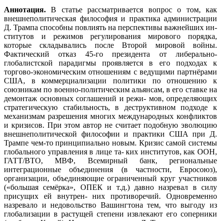
Аннотация.
В статье рассматривается вопрос о том, как
внешнеполитическая философия и практика администрации
Д. Трампа способны повлиять на перспективы важнейших ин-
ститутов и режимов регулирования мирового порядка,
которые складывались после Второй мировой войны.
Фактический отказ 45-го президента от либерально-
глобалистской парадигмы проявляется в его подходах к
торгово-экономическим отношениям с ведущими партнёрами
США, в коммерциализации политики по отношению к
союзникам по военно-политическим альянсам, в его ставке на
демонтаж основных соглашений и режи- мов, определяющих
стратегическую стабильность, в деструктивном подходе к
механизмам разрешения многих международных конфликтов
и кризисов. При этом автор не считает подобную эволюцию
внешнеполитической философии и практики США при Д.
Трампе чем-то принципиально новым. Кризис самой системы
глобального управления в лице та- ких институтов, как ООН,
ГАТТ/ВТО, МВФ, Всемирный банк, региональные
интеграционные объединения (в частности, Евросоюз),
организации, объединяющие ограниченный круг участников
(«большая семёрка», ОПЕК и т.д.) давно назревал в силу
присущих ей внутрен- них противоречий. Одновременно
назревало и недовольство Вашингтона тем, что выгоду из
глобализации в растущей степени извлекают его соперники