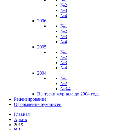
№2
№3
№4
2006
№1
№2
№3
№4
2005
№1
№2
№3
№4
2004
№1
№2
№3/4
Выпуски журнала до 2004 года
Рецензирование
Оформление рукописей
Главная
Архив
2019
№1