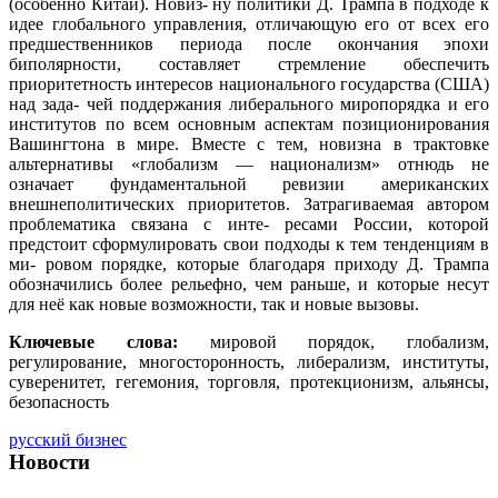
(особенно Китай). Новиз- ну политики Д. Трампа в подходе к
идее глобального управления, отличающую его от всех его
предшественников периода после окончания эпохи
биполярности, составляет стремление обеспечить
приоритетность интересов национального государства (США)
над зада- чей поддержания либерального миропорядка и его
институтов по всем основным аспектам позиционирования
Вашингтона в мире. Вместе с тем, новизна в трактовке
альтернативы «глобализм — национализм» отнюдь не
означает фундаментальной ревизии американских
внешнеполитических приоритетов. Затрагиваемая автором
проблематика связана с инте- ресами России, которой
предстоит сформулировать свои подходы к тем тенденциям в
ми- ровом порядке, которые благодаря приходу Д. Трампа
обозначились более рельефно, чем раньше, и которые несут
для неё как новые возможности, так и новые вызовы.
Ключевые слова:
мировой порядок, глобализм,
регулирование, многосторонность, либерализм, институты,
суверенитет, гегемония, торговля, протекционизм, альянсы,
безопасность
русский бизнес
Новости