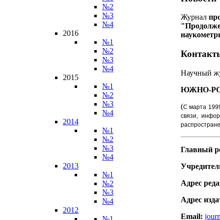
№2
№3
Журнал
пр
№4
"Продолже
2016
наукометр
№1
№2
Контакт
№3
№4
Научный ж
2015
№1
ЮЖНО-Р
№2
№3
(
С марта 199
№4
связи, инфо
2014
распростране
№1
№2
№3
Главный р
№4
2013
Учредитель
№1
Адрес реда
№2
№3
Адрес изда
№4
2012
Email:
jour
№1