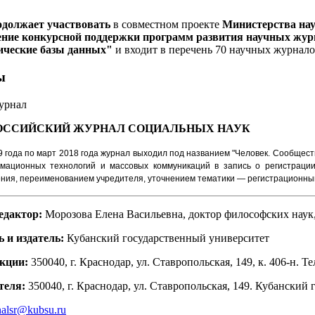
одолжает участвовать
в совместном проекте
Министерства на
ние конкурсной поддержки программ развития научных журн
ические базы данных"
и входит в перечень 70 научных журнал
ы
урнал
ОССИЙСКИЙ ЖУРНАЛ
СОЦИАЛЬНЫХ НАУК
9 года по март 2018 года журнал выходил под названием "Человек. Сообщест
рмационных технологий и массовых коммуникаций в запись о регистраци
ния, переименованием учредителя, уточнением тематики — регистрационный
едактор:
Морозова Елена Васильевна, доктор философских наук
 и издатель:
Кубанский государственный университет
кции:
350040, г. Краснодар, ул. Ставропольская, 149, к. 406-н. Тел
теля:
350040, г. Краснодар, ул. Ставропольская, 149. Кубанский
nalsr@kubsu.ru