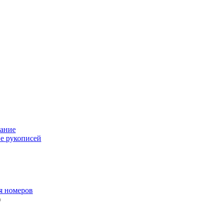
ание
е рукописей
я номеров
)