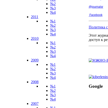
№2
@journalsr
№3
№4
Facebook
2011
№1
№2
Политика с
№3
№4
Этот журна
2010
доступ к р
№1
№2
№3
№4
2009
№1
№2
№3
№4
2008
Google
№1
№2
№3
№4
2007
№1