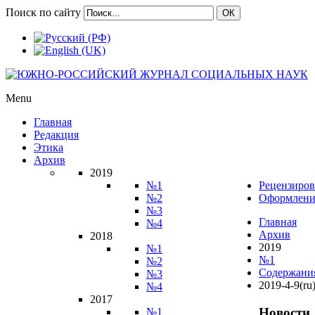
Поиск по сайту
ОК
Menu
Главная
Редакция
Этика
Архив
2019
№1
Рецензиров
№2
Оформлени
№3
Главная
№4
Архив
2018
2019
№1
№1
№2
Содержани
№3
2019-4-9(ru
№4
2017
Новости
№1