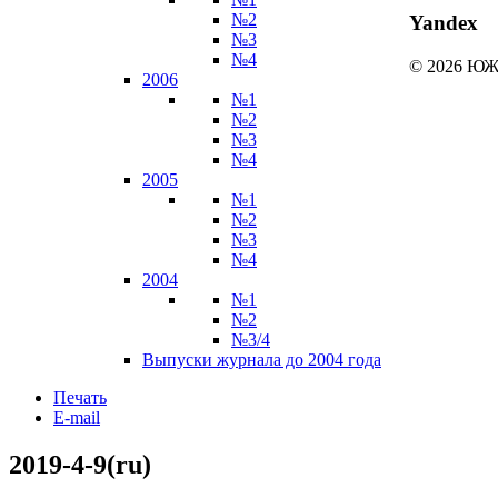
№2
Yandex
№3
№4
© 2026 
2006
№1
№2
№3
№4
2005
№1
№2
№3
№4
2004
№1
№2
№3/4
Выпуски журнала до 2004 года
Печать
E-mail
2019-4-9(ru)