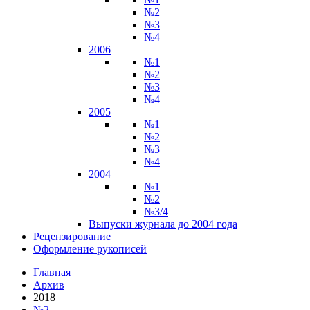
№2
№3
№4
2006
№1
№2
№3
№4
2005
№1
№2
№3
№4
2004
№1
№2
№3/4
Выпуски журнала до 2004 года
Рецензирование
Оформление рукописей
Главная
Архив
2018
№2