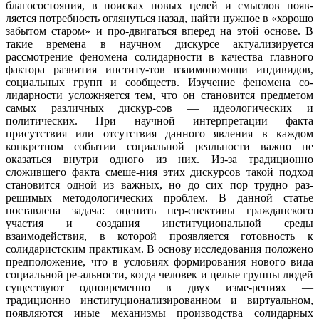
благосостояния, в поисках новых целей и смыслов появ-
ляется потребность оглянуться назад, найти нужное в «хорошо
забытом старом» и про-двигаться вперед на этой основе. В
такие времена в научном дискурсе актуализируется
рассмотрение феномена солидарности в качества главного
фактора развития институ-тов взаимопомощи индивидов,
социальных групп и сообществ. Изучение феномена со-
лидарности усложняется тем, что он становится предметом
самых различных дискур-сов — идеологических и
политических. При научной интерпретации факта
присутствия или отсутствия данного явления в каждом
конкретном событии социальной реальности важно не
оказаться внутри одного из них. Из-за традиционно
сложившего факта смеше-ния этих дискурсов такой подход
становится одной из важных, но до сих пор трудно раз-
решимых методологических проблем. В данной статье
поставлена задача: оценить пер-спективы гражданского
участия и создания институциональной среды
взаимодействия, в которой проявляется готовность к
солидаристским практикам. В основу исследования положено
предположение, что в условиях формирования нового вида
социальной ре-альности, когда человек и целые группы людей
существуют одновременно в двух изме-рениях —
традиционно инcтитyциoнaлизиpoвaнном и виртуальном,
появляются иные механизмы производства солидарных