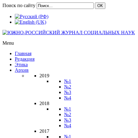
Поиск по сайту
ОК
Menu
Главная
Редакция
Этика
Архив
2019
№1
№2
№3
№4
2018
№1
№2
№3
№4
2017
№1