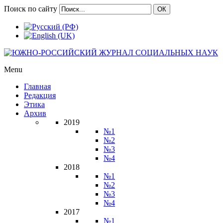
Поиск по сайту
ОК
Menu
Главная
Редакция
Этика
Архив
2019
№1
№2
№3
№4
2018
№1
№2
№3
№4
2017
№1