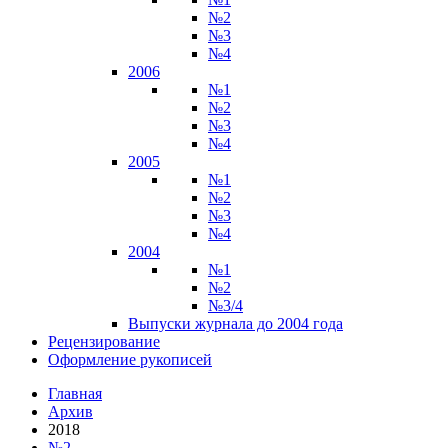
№2
№3
№4
2006
№1
№2
№3
№4
2005
№1
№2
№3
№4
2004
№1
№2
№3/4
Выпуски журнала до 2004 года
Рецензирование
Оформление рукописей
Главная
Архив
2018
№2