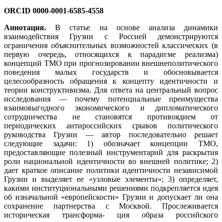
ORCID 0000-0001-6585-4558
Аннотация.
В статье на основе анализа динамики
взаимодействия Грузии с Россией демонстрируются
ограничения объяснительных возможностей классических (в
первую очередь, относящихся к парадигме реализма)
концепций ТМО при прогнозировании внешнеполитического
поведения малых государств и обосновывается
целесообразность обращения к концепту идентичности и
теории конструктивизма. Для ответа на центральный вопрос
исследования — почему потенциальные преимущества
взаимовыгодного экономического и дипломатического
сотрудничества не становятся противоядием от
периодических антироссийских срывов политического
руководства Грузии — автор последовательно решает
следующие задачи: 1) обозначает концепции ТМО,
предоставляющие полезный инструментарий для раскрытия
роли национальной идентичности во внешней политике; 2)
дает краткое описание политики идентичности независимой
Грузии и выделяет ее «узловые элементы»; 3) определяет,
какими институциональными решениями подкрепляется идея
об изначальной «европейскости» Грузии и допускает ли она
сохранение партнерства с Москвой. Прослеживается
историческая трансформа- ция образа российского