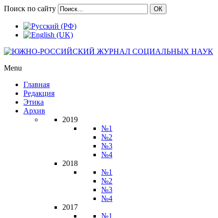
Поиск по сайту
ОК
Menu
Главная
Редакция
Этика
Архив
2019
№1
№2
№3
№4
2018
№1
№2
№3
№4
2017
№1