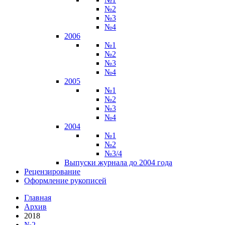
№2
№3
№4
2006
№1
№2
№3
№4
2005
№1
№2
№3
№4
2004
№1
№2
№3/4
Выпуски журнала до 2004 года
Рецензирование
Оформление рукописей
Главная
Архив
2018
№2