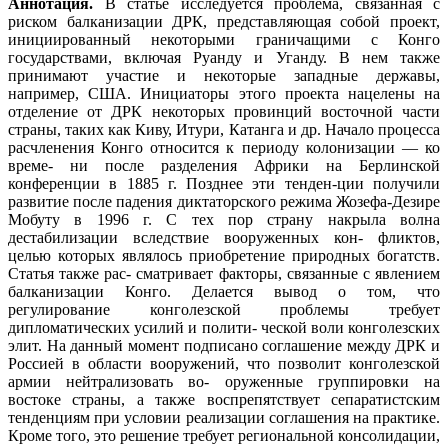
Аннотация.
В статье исследуется проблема, связанная с
риском балканизации ДРК, представляющая собой проект,
инициированный некоторыми граничащими с Конго
государствами, включая Руанду и Уганду. В нем также
принимают участие и некоторые западные державы,
например, США. Инициаторы этого проекта нацелены на
отделение от ДРК некоторых провинций восточной части
страны, таких как Киву, Итури, Катанга и др. Начало процесса
расчленения Конго относится к периоду колонизации — ко
време- ни после разделения Африки на Берлинской
конференции в 1885 г. Позднее эти тенден-ции получили
развитие после падения диктаторского режима Жозефа-Дезире
Мобуту в 1996 г. С тех пор страну накрыла волна
дестабилизации вследствие вооруженных кон- фликтов,
целью которых являлось приобретение природных богатств.
Статья также рас- сматривает факторы, связанные с явлением
балканизации Конго. Делается вывод о том, что
регулирование конголезской проблемы требует
дипломатических усилий и полити- ческой воли конголезских
элит. На данный момент подписано соглашение между ДРК и
Россией в области вооружений, что позволит конголезской
армии нейтрализовать во- оруженные группировки на
востоке страны, а также воспрепятствует сепаратистским
тенденциям при условии реализации соглашения на практике.
Кроме того, это решение требует региональной консолидации,