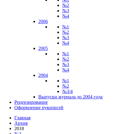
№2
№3
№4
2006
№1
№2
№3
№4
2005
№1
№2
№3
№4
2004
№1
№2
№3/4
Выпуски журнала до 2004 года
Рецензирование
Оформление рукописей
Главная
Архив
2018
№2