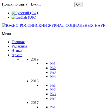
Поиск по сайту
ОК
Menu
Главная
Редакция
Этика
Архив
2019
№1
№2
№3
№4
2018
№1
№2
№3
№4
2017
№1