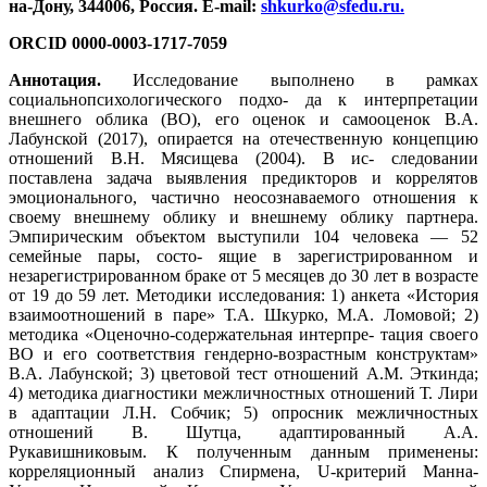
на-Дону, 344006, Россия. E-mail:
shkurko@sfedu.ru
.
ORCID 0000-0003-1717-7059
Аннотация.
Исследование выполнено в рамках
социальнопсихологического подхо- да к интерпретации
внешнего облика (ВО), его оценок и самооценок В.А.
Лабунской (2017), опирается на отечественную концепцию
отношений В.Н. Мясищева (2004). В ис- следовании
поставлена задача выявления предикторов и коррелятов
эмоционального, частично неосознаваемого отношения к
своему внешнему облику и внешнему облику партнера.
Эмпирическим объектом выступили 104 человека — 52
семейные пары, состо- ящие в зарегистрированном и
незарегистрированном браке от 5 месяцев до 30 лет в возрасте
от 19 до 59 лет. Методики исследования: 1) анкета «История
взаимоотношений в паре» Т.А. Шкурко, М.А. Ломовой; 2)
методика «Оценочно-содержательная интерпре- тация своего
ВО и его соответствия гендерно-возрастным конструктам»
В.А. Лабунской; 3) цветовой тест отношений А.М. Эткинда;
4) методика диагностики межличностных отношений Т. Лири
в адаптации Л.Н. Собчик; 5) опросник межличностных
отношений В. Шутца, адаптированный А.А.
Рукавишниковым. К полученным данным применены:
корреляционный анализ Спирмена, U‑критерий Манна-