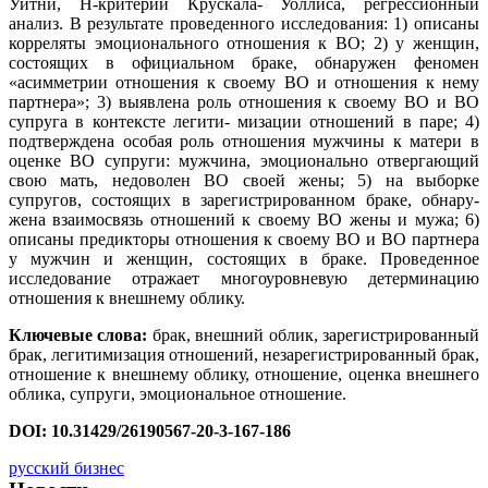
Уитни, H‑критерий Крускала- Уоллиса, регрессионный
анализ. В результате проведенного исследования: 1) описаны
корреляты эмоционального отношения к ВО; 2) у женщин,
состоящих в официальном браке, обнаружен феномен
«асимметрии отношения к своему ВО и отношения к нему
партнера»; 3) выявлена роль отношения к своему ВО и ВО
супруга в контексте легити- мизации отношений в паре; 4)
подтверждена особая роль отношения мужчины к матери в
оценке ВО супруги: мужчина, эмоционально отвергающий
свою мать, недоволен ВО своей жены; 5) на выборке
супругов, состоящих в зарегистрированном браке, обнару-
жена взаимосвязь отношений к своему ВО жены и мужа; 6)
описаны предикторы отношения к своему ВО и ВО партнера
у мужчин и женщин, состоящих в браке. Проведенное
исследование отражает многоуровневую детерминацию
отношения к внешнему облику.
Ключевые слова:
брак, внешний облик, зарегистрированный
брак, легитимизация отношений, незарегистрированный брак,
отношение к внешнему облику, отношение, оценка внешнего
облика, супруги, эмоциональное отношение.
DOI: 10.31429/26190567-20-3-167-186
русский бизнес