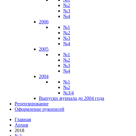
№2
№3
№4
2006
№1
№2
№3
№4
2005
№1
№2
№3
№4
2004
№1
№2
№3/4
Выпуски журнала до 2004 года
Рецензирование
Оформление рукописей
Главная
Архив
2018
№2