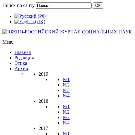
Поиск по сайту
ОК
Menu
Главная
Редакция
Этика
Архив
2019
№1
№2
№3
№4
2018
№1
№2
№3
№4
2017
№1