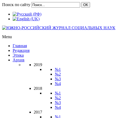
Поиск по сайту
ОК
Menu
Главная
Редакция
Этика
Архив
2019
№1
№2
№3
№4
2018
№1
№2
№3
№4
2017
№1