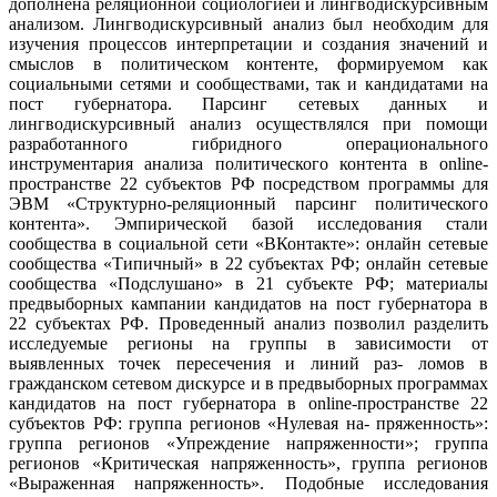
дополнена реляционной социологией и лингводискурсивным
анализом. Лингводискурсивный анализ был необходим для
изучения процессов интерпретации и создания значений и
смыслов в политическом контенте, формируемом как
социальными сетями и сообществами, так и кандидатами на
пост губернатора. Парсинг сетевых данных и
лингводискурсивный анализ осуществлялся при помощи
разработанного гибридного операционального
инструментария анализа политического контента в online-
пространстве 22 субъектов РФ посредством программы для
ЭВМ «Структурно-реляционный парсинг политического
контента». Эмпирической базой исследования стали
сообщества в социальной сети «ВКонтакте»: онлайн сетевые
сообщества «Типичный» в 22 субъектах РФ; онлайн сетевые
сообщества «Подслушано» в 21 субъекте РФ; материалы
предвыборных кампании кандидатов на пост губернатора в
22 субъектах РФ. Проведенный анализ позволил разделить
исследуемые регионы на группы в зависимости от
выявленных точек пересечения и линий раз- ломов в
гражданском сетевом дискурсе и в предвыборных программах
кандидатов на пост губернатора в online-пространстве 22
субъектов РФ: группа регионов «Нулевая на- пряженность»:
группа регионов «Упреждение напряженности»; группа
регионов «Критическая напряженность», группа регионов
«Выраженная напряженность». Подобные исследования