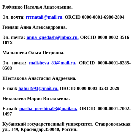
Рябченко Наталья Анатольевна.
Эл. почта:
rrrnatali@mail.ru
.
ORCID 0000-0001-6980-2894
Гнедаш Анна Александровна.
Эл. почта:
anna_gnedash@inbox.ru
.
ORCID 0000-0002-3516-
107X
Малышева Ольга Петровна.
Эл. почта:
malisheva_83@mail.ru
.
ORCID 0000-0001-8285-
0508
Шестакова Анастасия Андреевна.
E-mail:
hahu1993@mail.ru
.
ORCID 0000-0003-3233-2029
Николаева Мария Витальевна.
E-mail:
masha_pershina93@mail.ru
.
ORCID 0000-0001-7002-
1497
Кубанский государственный университет, Ставропольская
ул., 149, Краснодар,350040, Россия.