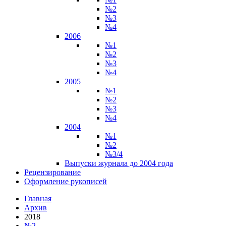
№2
№3
№4
2006
№1
№2
№3
№4
2005
№1
№2
№3
№4
2004
№1
№2
№3/4
Выпуски журнала до 2004 года
Рецензирование
Оформление рукописей
Главная
Архив
2018
№2