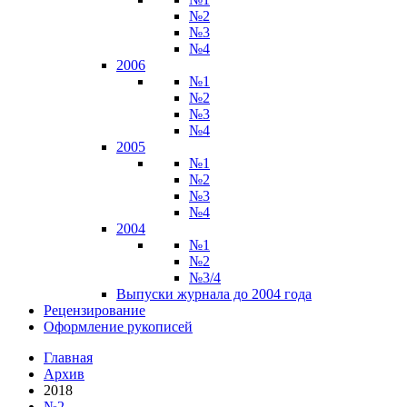
№2
№3
№4
2006
№1
№2
№3
№4
2005
№1
№2
№3
№4
2004
№1
№2
№3/4
Выпуски журнала до 2004 года
Рецензирование
Оформление рукописей
Главная
Архив
2018
№2