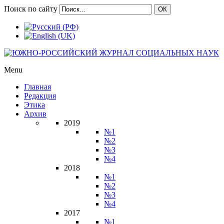
Поиск по сайту
ОК
Menu
Главная
Редакция
Этика
Архив
2019
№1
№2
№3
№4
2018
№1
№2
№3
№4
2017
№1