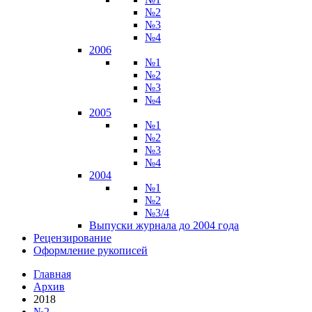
№2
№3
№4
2006
№1
№2
№3
№4
2005
№1
№2
№3
№4
2004
№1
№2
№3/4
Выпуски журнала до 2004 года
Рецензирование
Оформление рукописей
Главная
Архив
2018
№2