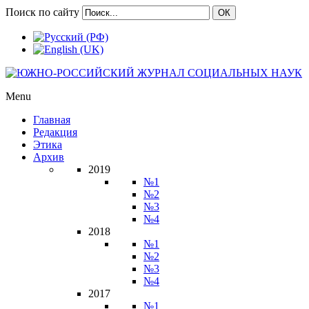
Поиск по сайту
ОК
Menu
Главная
Редакция
Этика
Архив
2019
№1
№2
№3
№4
2018
№1
№2
№3
№4
2017
№1