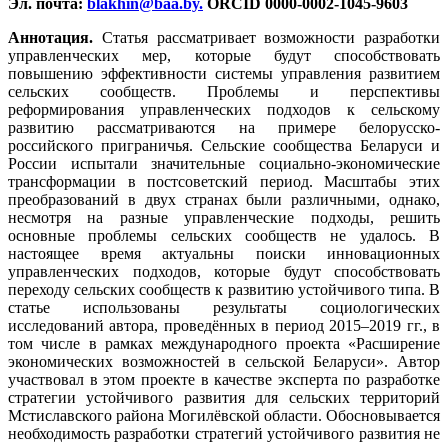
Эл. почта:
blakhin@baa.by
.
ORCID 0000-0002-1045-9603
Аннотация.
Статья рассматривает возможности разработки
управленческих мер, которые будут способствовать
повышению эффективности системы управления развитием
сельских сообществ. Проблемы и перспективы
реформирования управленческих подходов к сельскому
развитию рассматриваются на примере белорусско-
российского приграничья. Сельские сообщества Беларуси и
России испытали значительные социально-экономические
трансформации в постсоветский период. Масштабы этих
преобразований в двух странах были различными, однако,
несмотря на разные управленческие подходы, решить
основные проблемы сельских сообществ не удалось. В
настоящее время актуальны поиски инновационных
управленческих подходов, которые будут способствовать
переходу сельских сообществ к развитию устойчивого типа. В
статье использованы результаты социологических
исследований автора, проведённых в период 2015–2019 гг., в
том числе в рамках международного проекта «Расширение
экономических возможностей в сельской Беларуси». Автор
участвовал в этом проекте в качестве эксперта по разработке
стратегии устойчивого развития для сельских территорий
Мстиславского района Могилёвской области. Обосновывается
необходимость разработки стратегий устойчивого развития не