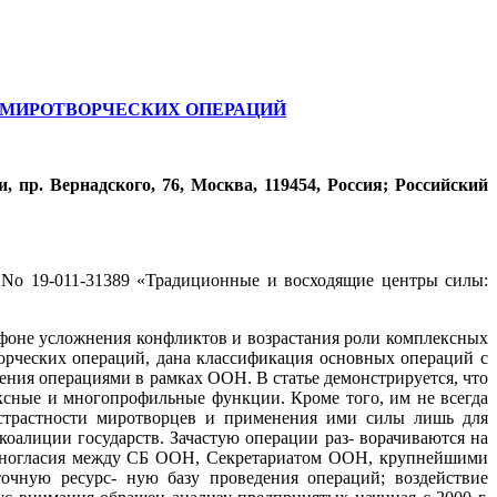
МИРОТВОРЧЕСКИХ ОПЕРАЦИЙ
р. Вернадского, 76, Москва, 119454, Россия; Российский
o 19-011-31389 «Традиционные и восходящие центры силы:
 фоне усложнения конфликтов и возрастания роли комплексных
рческих операций, дана классификация основных операций с
ления операциями в рамках ООН. В статье демонстрируется, что
ксные и многопрофильные функции. Кроме того, им не всегда
ристрастности миротворцев и применения ими силы лишь для
алиции государств. Зачастую операции раз- ворачиваются на
азногласия между СБ ООН, Секретариатом ООН, крупнейшими
чную ресурс- ную базу проведения операций; воздействие