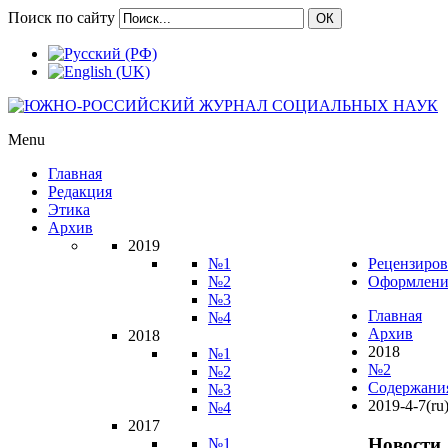
Поиск по сайту
ОК
Menu
Главная
Редакция
Этика
Архив
2019
№1
Рецензиров
№2
Оформлени
№3
Главная
№4
Архив
2018
2018
№1
№2
№2
Содержани
№3
2019-4-7(ru
№4
2017
Новости
№1