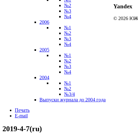
№2
Yandex
№3
№4
© 2026 
2006
№1
№2
№3
№4
2005
№1
№2
№3
№4
2004
№1
№2
№3/4
Выпуски журнала до 2004 года
Печать
E-mail
2019-4-7(ru)