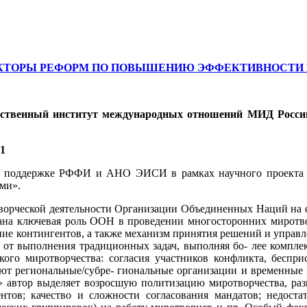
ВЕКТОРЫ РЕФОРМ ПО ПОВЫШЕНИЮ ЭФФЕКТИВНОСТИ 
ственный институт международных отношений МИД России, п
1
̆ поддержке РФФИ и АНО ЭИСИ в рамках научного проекта N
ми».
ворческой деятельности Организации Объединенных Наций на
зана ключевая роль ООН в проведении многосторонних миротво
ние контингентов, а также механизм принятия решений и управ
от выполнения традиционных задач, выполняя бо- лее компле
кого миротворчества: согласия участников конфликта, бесп
региональные/субре- гиональные организации и временные ко
ов» автор выделяет возросшую политизацию миротворчества, р
ов; качество и сложности согласования мандатов; недостато