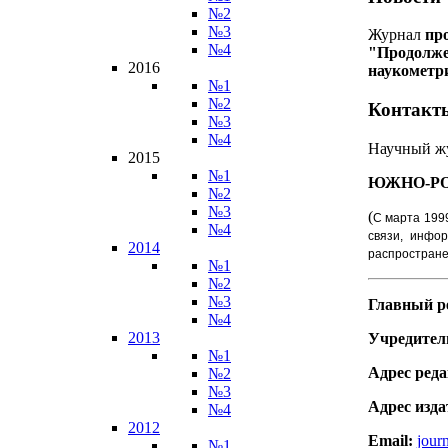
№2
№3
Журнал
пр
№4
"Продолже
2016
наукометр
№1
№2
Контакт
№3
№4
Научный ж
2015
№1
ЮЖНО-Р
№2
№3
(
С марта 199
№4
связи, инфо
2014
распростране
№1
№2
№3
Главный р
№4
2013
Учредитель
№1
Адрес реда
№2
№3
Адрес изда
№4
2012
Email:
jour
№1