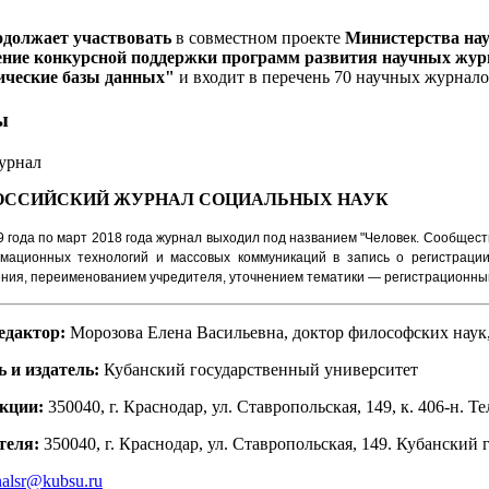
одолжает участвовать
в совместном проекте
Министерства на
ние конкурсной поддержки программ развития научных журн
ические базы данных"
и входит в перечень 70 научных журнал
ы
урнал
ОССИЙСКИЙ ЖУРНАЛ
СОЦИАЛЬНЫХ НАУК
9 года по март 2018 года журнал выходил под названием "Человек. Сообщест
рмационных технологий и массовых коммуникаций в запись о регистраци
ния, переименованием учредителя, уточнением тематики — регистрационный
едактор:
Морозова Елена Васильевна, доктор философских наук
 и издатель:
Кубанский государственный университет
кции:
350040, г. Краснодар, ул. Ставропольская, 149, к. 406-н. Тел
теля:
350040, г. Краснодар, ул. Ставропольская, 149. Кубанский
nalsr@kubsu.ru