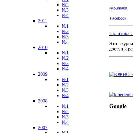
№2
@journalsr
№3
№4
Facebook
2011
№1
№2
Политика с
№3
№4
Этот журна
2010
доступ к р
№1
№2
№3
№4
2009
№1
№2
№3
№4
2008
Google
№1
№2
№3
№4
2007
№1