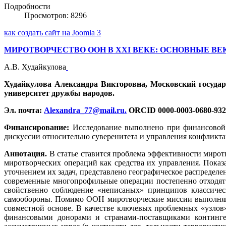
Подробности
Просмотров: 8296
как создать сайт на Joomla 3
МИРОТВОРЧЕСТВО ООН В XXI ВЕКЕ: ОСНОВНЫЕ 
А.В. Худайкулова
Худайкулова Александра Викторовна, Московский государ
университет дружбы народов.
Эл. почта:
Alexandra_77@mail.ru
.
ORCID 0000-0003-0680-932
Финансирование:
Исследование выполнено при финансовои
дискуссии относительно суверенитета и управления конфликта
Аннотация.
В статье ставится проблема эффективности мирот
миротворческих операций как средства их управления. Пока
уточнением их задач, представлено географическое распределе
современные многопрофильные операции постепенно отходят 
свойственно соблюдение «неписаных» принципов классичес
самообороны. Помимо ООН миротворческие миссии выполняют 
совместной основе. В качестве ключевых проблемных «узл
финансовыми донорами и странами-поставщиками контингент