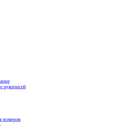
ание
е рукописей
я номеров
)