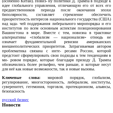
(особенно Китай). Новиз- ну политики Д. Трампа в подходе к
идее глобального управления, отличающую его от всех его
предшественников периода после окончания эпохи
биполярности, составляет стремление обеспечить
приоритетность интересов национального государства (США)
над зада- чей поддержания либерального миропорядка и его
институтов по всем основным аспектам позиционирования
Вашингтона в мире. Вместе с тем, новизна в трактовке
альтернативы «глобализм — национализм» отнюдь не
означает фундаментальной ревизии американских
внешнеполитических приоритетов. Затрагиваемая автором
проблематика связана с инте- ресами России, которой
предстоит сформулировать свои подходы к тем тенденциям в
ми- ровом порядке, которые благодаря приходу Д. Трампа
обозначились более рельефно, чем раньше, и которые несут
для неё как новые возможности, так и новые вызовы.
Ключевые слова:
мировой порядок, глобализм,
регулирование, многосторонность, либерализм, институты,
суверенитет, гегемония, торговля, протекционизм, альянсы,
безопасность
русский бизнес
Новости