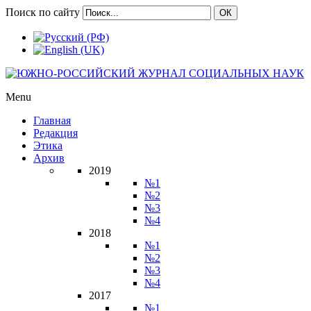
Поиск по сайту
ОК
Menu
Главная
Редакция
Этика
Архив
2019
№1
№2
№3
№4
2018
№1
№2
№3
№4
2017
№1