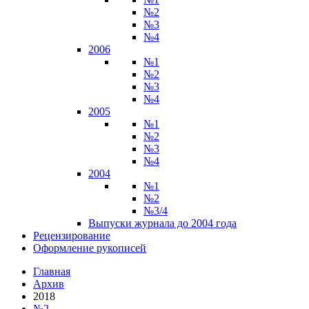
№2
№3
№4
2006
№1
№2
№3
№4
2005
№1
№2
№3
№4
2004
№1
№2
№3/4
Выпуски журнала до 2004 года
Рецензирование
Оформление рукописей
Главная
Архив
2018
№2