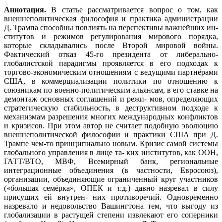
Аннотация.
В статье рассматривается вопрос о том, как
внешнеполитическая философия и практика администрации
Д. Трампа способны повлиять на перспективы важнейших ин-
ститутов и режимов регулирования мирового порядка,
которые складывались после Второй мировой войны.
Фактический отказ 45-го президента от либерально-
глобалистской парадигмы проявляется в его подходах к
торгово-экономическим отношениям с ведущими партнёрами
США, в коммерциализации политики по отношению к
союзникам по военно-политическим альянсам, в его ставке на
демонтаж основных соглашений и режи- мов, определяющих
стратегическую стабильность, в деструктивном подходе к
механизмам разрешения многих международных конфликтов
и кризисов. При этом автор не считает подобную эволюцию
внешнеполитической философии и практики США при Д.
Трампе чем-то принципиально новым. Кризис самой системы
глобального управления в лице та- ких институтов, как ООН,
ГАТТ/ВТО, МВФ, Всемирный банк, региональные
интеграционные объединения (в частности, Евросоюз),
организации, объединяющие ограниченный круг участников
(«большая семёрка», ОПЕК и т.д.) давно назревал в силу
присущих ей внутрен- них противоречий. Одновременно
назревало и недовольство Вашингтона тем, что выгоду из
глобализации в растущей степени извлекают его соперники