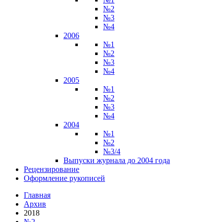
№2
№3
№4
2006
№1
№2
№3
№4
2005
№1
№2
№3
№4
2004
№1
№2
№3/4
Выпуски журнала до 2004 года
Рецензирование
Оформление рукописей
Главная
Архив
2018
№2