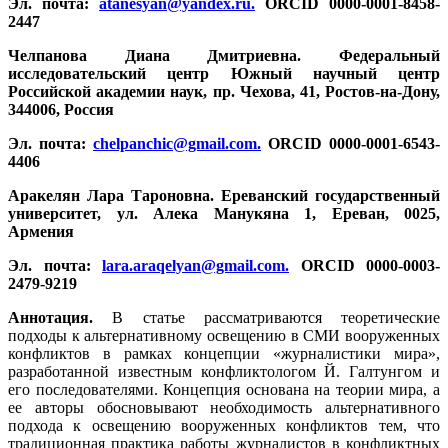
Эл. почта:
atanesyan@yandex.ru
.
ORCID 0000-0001-8458-
2447
Челпанова Диана Дмитриевна. Федеральный
исследовательский центр Южный научный центр
Российской академии наук, пр. Чехова, 41, Ростов-на-Дону,
344006, Россия
Эл. почта:
chelpanchic@gmail.com
.
ORCID 0000-0001-6543-
4406
Аракелян Лара Тароновна. Ереванский государственный
университет, ул. Алека Манукяна 1, Ереван, 0025,
Армения
Эл. почта:
lara.araqelyan@gmail.com
.
ORCID 0000-0003-
2479-9219
Аннотация.
В статье рассматриваются теоретические
подходы к альтернативному освещению в СМИ вооруженных
конфликтов в рамках концепции «журналистики мира»,
разработанной известным конфликтологом Й. Галтунгом и
его последователями. Концепция основана на теории мира, а
ее авторы обосновывают необходимость альтернативного
подхода к освещению вооруженных конфликтов тем, что
традиционная практика работы журналистов в конфликтных