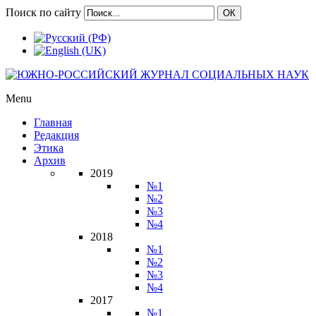
Поиск по сайту
ОК
Menu
Главная
Редакция
Этика
Архив
2019
№1
№2
№3
№4
2018
№1
№2
№3
№4
2017
№1