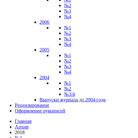
№2
№3
№4
2006
№1
№2
№3
№4
2005
№1
№2
№3
№4
2004
№1
№2
№3/4
Выпуски журнала до 2004 года
Рецензирование
Оформление рукописей
Главная
Архив
2018
№2