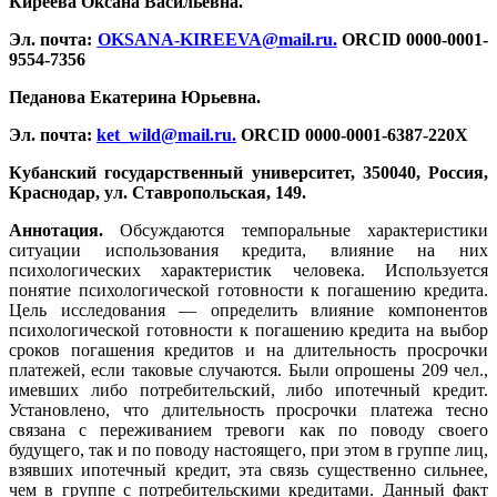
Киреева Оксана Васильевна.
Эл. почта:
OKSANA-KIREEVA@mail.ru
.
ORCID 0000-0001-
9554-7356
Педанова Екатерина Юрьевна.
Эл. почта:
ket_wild@mail.ru
.
ORCID 0000-0001-6387-220X
Кубанский государственный университет, 350040, Россия,
Краснодар, ул. Ставропольская, 149.
Аннотация.
Обсуждаются темпоральные характеристики
ситуации использования кредита, влияние на них
психологических характеристик человека. Используется
понятие психологической готовности к погашению кредита.
Цель исследования — определить влияние компонентов
психологической готовности к погашению кредита на выбор
сроков погашения кредитов и на длительность просрочки
платежей, если таковые случаются. Были опрошены 209 чел.,
имевших либо потребительский, либо ипотечный кредит.
Установлено, что длительность просрочки платежа тесно
связана с переживанием тревоги как по поводу своего
будущего, так и по поводу настоящего, при этом в группе лиц,
взявших ипотечный кредит, эта связь существенно сильнее,
чем в группе с потребительскими кредитами. Данный факт