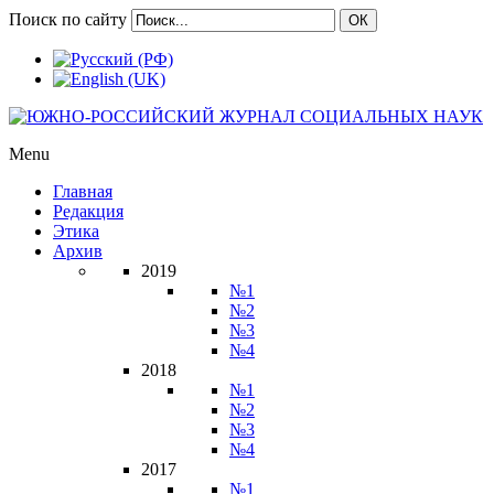
Поиск по сайту
ОК
Menu
Главная
Редакция
Этика
Архив
2019
№1
№2
№3
№4
2018
№1
№2
№3
№4
2017
№1