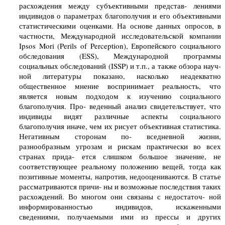
расхождения между субъективными представ- лениями
индивидов о параметрах благополучия и его объективными
статистическими оценками. На основе данных опросов, в
частности, Международной исследовательской компании
Ipsos Mori (Perils of Perception), Европейского социального
обследования (ESS), Международной программы
социальных обследований (ISSP) и т.п., а также обзора науч-
ной литературы показано, насколько неадекватно
общественное мнение воспринимает реальность, что
является новым подходом к изучению социального
благополучия. Про- веденный анализ свидетельствует, что
индивиды видят различные аспекты социального
благополучия иначе, чем их рисует объективная статистика.
Негативным сторонам по- вседневной жизни,
разнообразным угрозам и рискам практически во всех
странах прида- ется слишком большое значение, не
соответствующее реальному положению вещей, тогда как
позитивные моменты, напротив, недооцениваются. В статье
рассматриваются причи- ны и возможные последствия таких
расхождений. Во многом они связаны с недостаточ- ной
информированностью индивидов, искаженными
сведениями, получаемыми ими из прессы и других