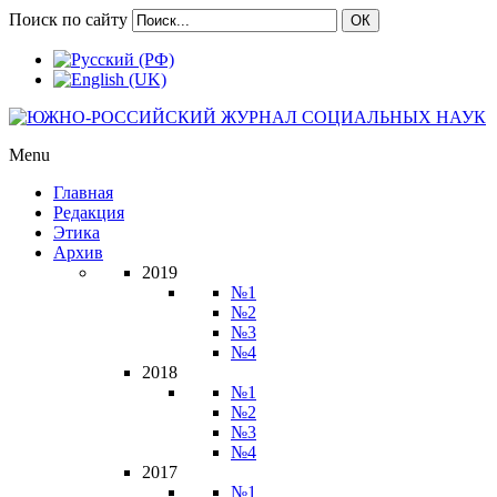
Поиск по сайту
ОК
Menu
Главная
Редакция
Этика
Архив
2019
№1
№2
№3
№4
2018
№1
№2
№3
№4
2017
№1