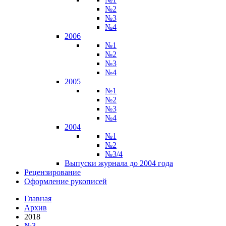
№2
№3
№4
2006
№1
№2
№3
№4
2005
№1
№2
№3
№4
2004
№1
№2
№3/4
Выпуски журнала до 2004 года
Рецензирование
Оформление рукописей
Главная
Архив
2018
№3