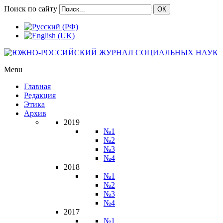
Поиск по сайту
ОК
Menu
Главная
Редакция
Этика
Архив
2019
№1
№2
№3
№4
2018
№1
№2
№3
№4
2017
№1