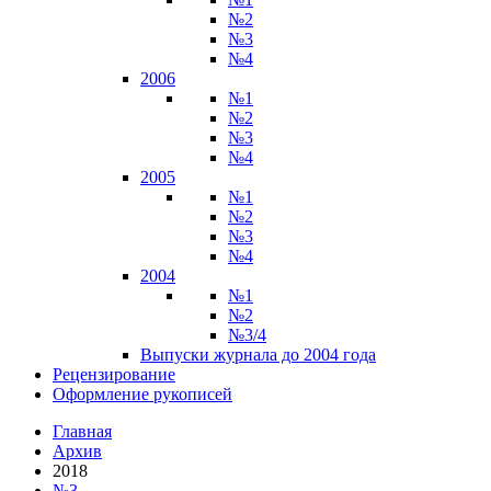
№2
№3
№4
2006
№1
№2
№3
№4
2005
№1
№2
№3
№4
2004
№1
№2
№3/4
Выпуски журнала до 2004 года
Рецензирование
Оформление рукописей
Главная
Архив
2018
№3