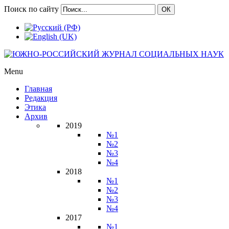
Поиск по сайту
ОК
Menu
Главная
Редакция
Этика
Архив
2019
№1
№2
№3
№4
2018
№1
№2
№3
№4
2017
№1