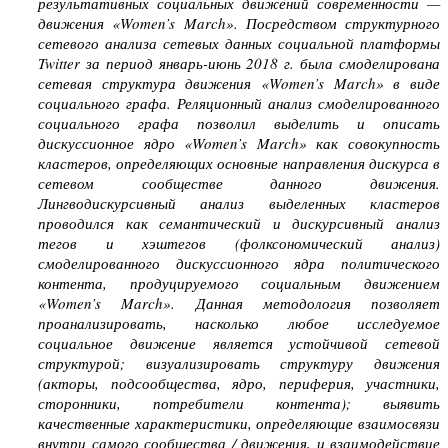
результативных социальных движений современности —
движения «Women’s March». Посредством структурного
сетевого анализа сетевых данных социальной платформы
Twitter за период январь-июнь 2018 г. была смоделирована
сетевая структура движения «Women’s March» в виде
социального графа. Реляционный анализ смоделированного
социального графа позволил выделить и описать
дискуссионное ядро «Women’s March» как совокупность
кластеров, определяющих основные направления дискурса в
сетевом сообществе данного движения.
Лингводискурсивный анализ выделенных кластеров
проводился как семантический и дискурсивный анализ
тегов и хэштегов (фолксономический анализ)
смоделированного дискуссионного ядра политического
контента, продуцируемого социальным движением
«Women’s March». Данная методология позволяет
проанализировать, насколько любое исследуемое
социальное движение является устойчивой сетевой
структурой; визуализировать структуру движения
(акторы, подсообщества, ядро, периферия, участники,
сторонники, потребители контента); выявить
качественные характеристики, определяющие взаимосвязи
внутри самого сообщества / движения, и взаимодействие