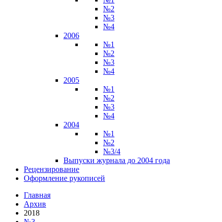
№2
№3
№4
2006
№1
№2
№3
№4
2005
№1
№2
№3
№4
2004
№1
№2
№3/4
Выпуски журнала до 2004 года
Рецензирование
Оформление рукописей
Главная
Архив
2018
№3