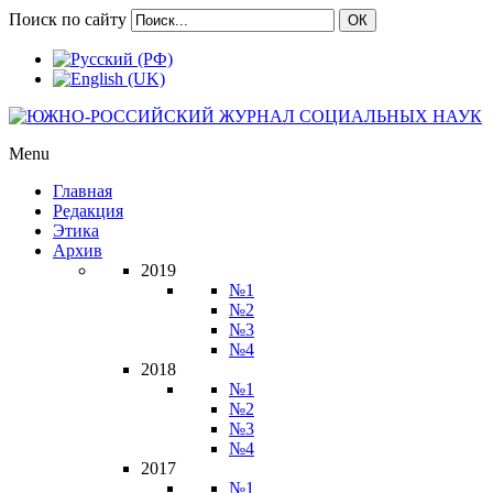
Поиск по сайту
ОК
Menu
Главная
Редакция
Этика
Архив
2019
№1
№2
№3
№4
2018
№1
№2
№3
№4
2017
№1