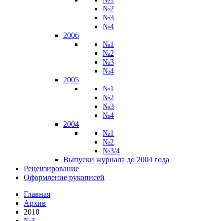
№2
№3
№4
2006
№1
№2
№3
№4
2005
№1
№2
№3
№4
2004
№1
№2
№3/4
Выпуски журнала до 2004 года
Рецензирование
Оформление рукописей
Главная
Архив
2018
№3